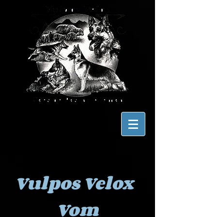
Vulpos Velox
Vom